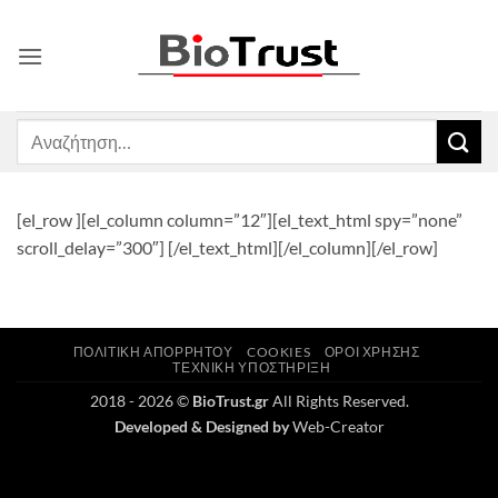
Μετάβαση
στο
περιεχόμενο
Αναζήτηση
για:
[el_row ][el_column column=”12″][el_text_html spy=”none”
scroll_delay=”300″] [/el_text_html][/el_column][/el_row]
ΠΟΛΙΤΙΚΉ ΑΠΟΡΡΉΤΟΥ
COOKIES
ΌΡΟΙ ΧΡΉΣΗΣ
ΤΕΧΝΙΚΉ ΥΠΟΣΤΉΡΙΞΗ
2018 - 2026 ©
BioTrust.gr
All Rights Reserved.
Developed & Designed by
Web-Creator