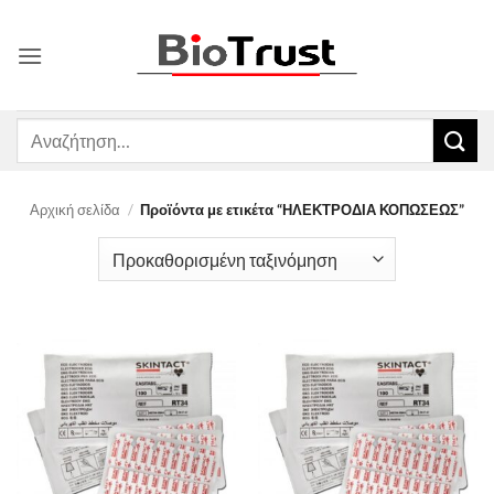
Μετάβαση
στο
περιεχόμενο
Αναζήτηση
για:
Αρχική σελίδα
/
Προϊόντα με ετικέτα “ΗΛΕΚΤΡΟΔΙΑ ΚΟΠΩΣΕΩΣ”