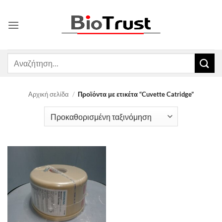
Μετάβαση
στο
περιεχόμενο
Αναζήτηση
για:
Αρχική σελίδα
/
Προϊόντα με ετικέτα “Cuvette Catridge”