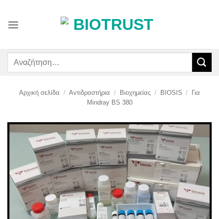
Μετάβαση
στο
περιεχόμενο
Αναζήτηση
για:
Αρχική σελίδα
/
Αντιδραστήρια
/
Βιοχημείας
/
BIOSIS
/
Για
Mindray BS 380