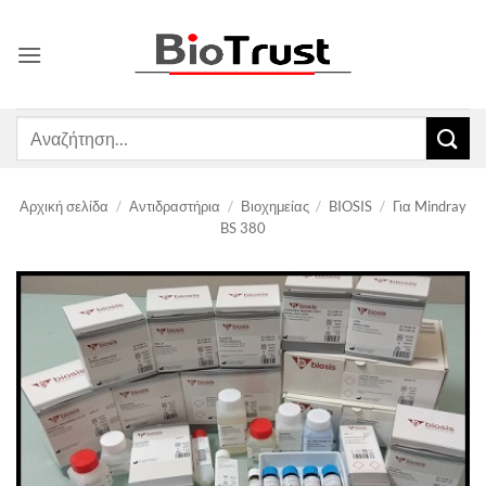
Μετάβαση
στο
περιεχόμενο
Αναζήτηση
για:
Αρχική σελίδα
/
Αντιδραστήρια
/
Βιοχημείας
/
BIOSIS
/
Για Mindray
BS 380