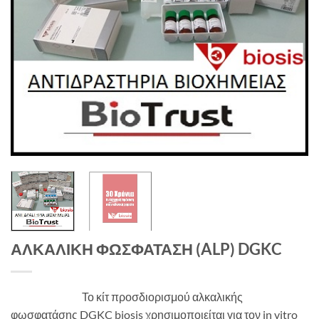
ΑΛΚΑΛΙΚΗ ΦΩΣΦΑΤΑΣΗ (ALP) DGKC
Το κίτ προσδιορισμού αλκαλικής
φωσφατάσης DGKC biosis χρησιμοποιείται για τον in vitro