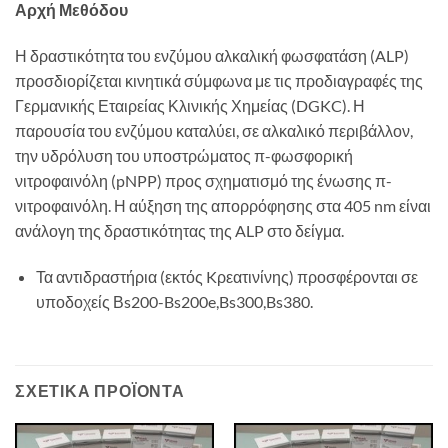
Αρχή Μεθόδου
Η δραστικότητα του ενζύμου αλκαλική φωσφατάση (ALP)
προσδιορίζεται κινητικά σύμφωνα με τις προδιαγραφές της
Γερμανικής Εταιρείας Κλινικής Χημείας (DGKC). Η
παρουσία του ενζύμου καταλύει, σε αλκαλικό περιβάλλον,
την υδρόλυση του υποστρώματος π-φωσφορική
νιτροφαινόλη (pNPP) προς σχηματισμό της ένωσης π-
νιτροφαινόλη. Η αύξηση της απορρόφησης στα 405 nm είναι
ανάλογη της δραστικότητας της ALP στο δείγμα.
Τα αντιδραστήρια (εκτός Kρεατινίνης) προσφέρονται σε
υποδοχείς Βs200-Bs200e,Bs300,Bs380.
ΣΧΕΤΙΚΆ ΠΡΟΪΌΝΤΑ