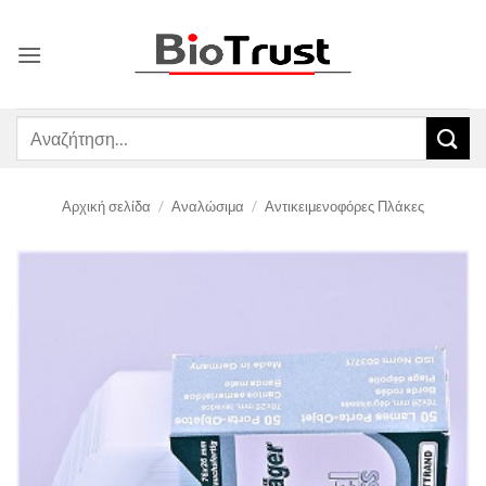
Μετάβαση
στο
περιεχόμενο
Αναζήτηση
για:
Αρχική σελίδα
/
Αναλώσιμα
/
Αντικειμενοφόρες Πλάκες