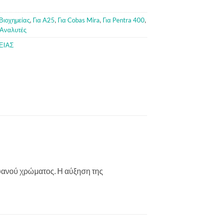
Βιοχημείας
,
Για A25
,
Για Cobas Mira
,
Για Pentra 400
,
 Αναλυτές
ΕΙΑΣ
κυανού χρώματος. Η αύξηση της