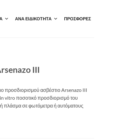
Α
ΑΝΑ ΕΙΔΙΚΟΤΗΤΑ
ΠΡΟΣΦΟΡΕΣ
senazo III
ιο προσδιορισμού ασβέστιο Arsenazo III
ν in vitro ποσοτικό προσδιορισμό του
 ή πλάσμα σε φωτόμετρα ή αυτόματους