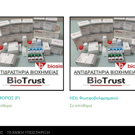
ΟΡΟΣ (P)
HDL Φωσφοβολφραμικού
πόθεμα
Σε απόθεμα
ΗΣ
ΤΕΧΝΙΚΉ ΥΠΟΣΤΉΡΙΞΗ