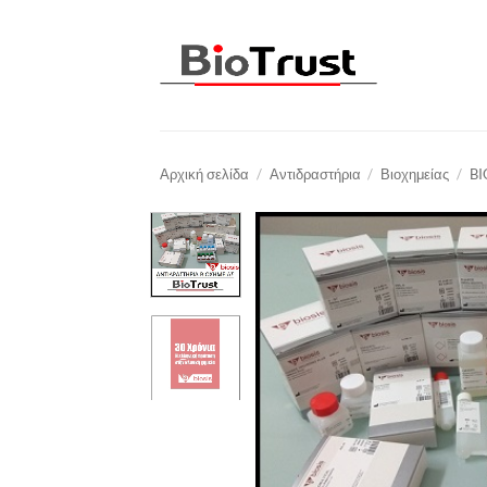
Μετάβαση
στο
περιεχόμενο
Αρχική σελίδα
/
Αντιδραστήρια
/
Βιοχημείας
/
BI