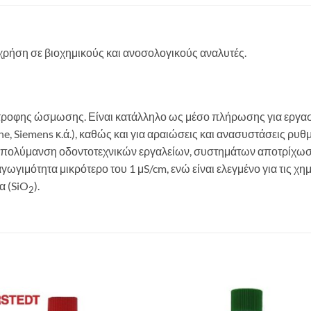
 χρήση σε βιοχημικούς και ανοσολογικούς αναλυτές.
ίστροφης ώσμωσης. Είναι κατάλληλο ως μέσο πλήρωσης για εργα
che, Siemens κ.ά.), καθώς και για αραιώσεις και ανασυστάσεις ρυ
απολύμανση οδοντοτεχνικών εργαλείων, συστημάτων αποτρίχωσης 
ωγιμότητα μικρότερο του 1 μS/cm, ενώ είναι ελεγμένο για τις χ
α (SiO
).
2