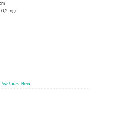
 cm
0,2 mg/ L
 Αναλυτών
,
Νερά