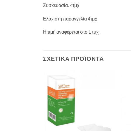
Συσκευασία: 4τμχ
Ελάχιστη παραγγελία 4τμχ
Η τιμή αναφέρεται στο 1 τμχ
ΣΧΕΤΙΚΆ ΠΡΟΪΌΝΤΑ
ΛΗΜΈΝΟ