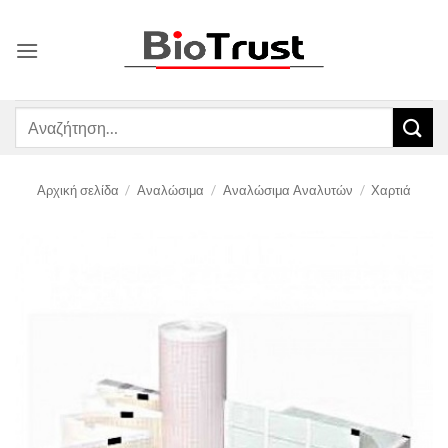
Μετάβαση
στο
περιεχόμενο
Αναζήτηση
για:
Αρχική σελίδα
/
Αναλώσιμα
/
Αναλώσιμα Αναλυτών
/
Χαρτιά