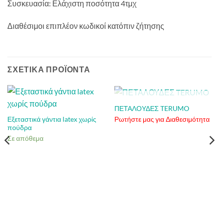
Συσκευασία: Ελάχιστη ποσότητα 4τμχ
Διαθέσιμοι επιπλέον κωδικοί κατόπιν ζήτησης
ΣΧΕΤΙΚΆ ΠΡΟΪΌΝΤΑ
ΕΞΑΝΤΛΗΜΈΝΟ
ΠΕΤΑΛΟΥΔΕΣ TERUMO
Εξεταστικά γάντια latex χωρίς
Ρωτήστε μας για Διαθεσιμότητα
πούδρα
Σε απόθεμα