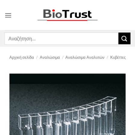
Μετάβαση
στο
περιεχόμενο
Αναζήτηση
για:
Αρχική σελίδα
/
Αναλώσιμα
/
Αναλώσιμα Αναλυτών
/
Κυβέττες