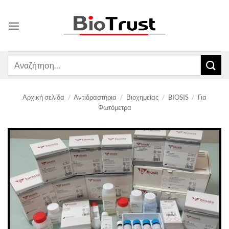
Μετάβαση
στο
περιεχόμενο
Αναζήτηση
για:
Αρχική σελίδα
/
Αντιδραστήρια
/
Βιοχημείας
/
BIOSIS
/
Για
Φωτόμετρα