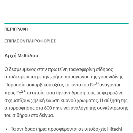
ΠΕΡΙΓΡΑΦΉ
ΕΠΙΠΛΈΟΝ ΠΛΗΡΟΦΟΡΊΕΣ
Αρχή Μεθόδου
Ο δεσμευμένος στην πρωτεϊνη τρανσφερίνη σίδηρος
αποδεσμεύεται με την χρήση παραγώγου της γουανιδίνης.
3+
Παρουσία ασκορβικού οξέος τα ιόντα του Fe
ανάγονται
2+
προς Fe
τα οποία κατα την αντιδραση τους με φερροζίνη
σχηματίζουν χηλική ένωση κυανού χρώματος. Η αύξηση της
απορρόφησης στα 600 nm είναι ανάλογη της συγκέντρωσης
του σιδήρου στο δείγμα.
Τα αντιδραστήρια προσφέρονται σε υποδοχείς Hitachi