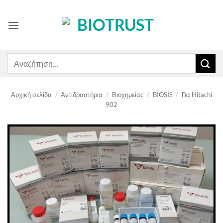
Μετάβαση
στο
περιεχόμενο
Αναζήτηση
για:
Αρχική σελίδα
/
Αντιδραστήρια
/
Βιοχημείας
/
BIOSIS
/
Για Hitachi
902