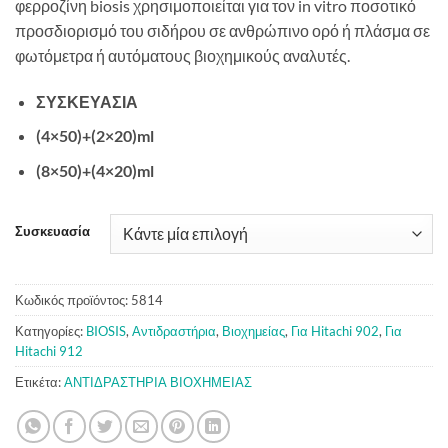
φερροζίνη biosis χρησιμοποιείται για τον in vitro ποσοτικό
προσδιορισμό του σιδήρου σε ανθρώπινο ορό ή πλάσμα σε
φωτόμετρα ή αυτόματους βιοχημικούς αναλυτές.
ΣΥΣΚΕΥΑΣΙΑ
(4×50)+(2×20)ml
(8×50)+(4×20)ml
Συσκευασία
Κωδικός προϊόντος:
5814
Κατηγορίες:
BIOSIS
,
Αντιδραστήρια
,
Βιοχημείας
,
Για Hitachi 902
,
Για
Hitachi 912
Ετικέτα:
ΑΝΤΙΔΡΑΣΤΗΡΙΑ ΒΙΟΧΗΜΕΙΑΣ