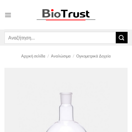
Μετάβαση
στο
περιεχόμενο
Αναζήτηση
για:
Αρχική σελίδα
/
Αναλώσιμα
/
Ογκομετρικά Δοχεία