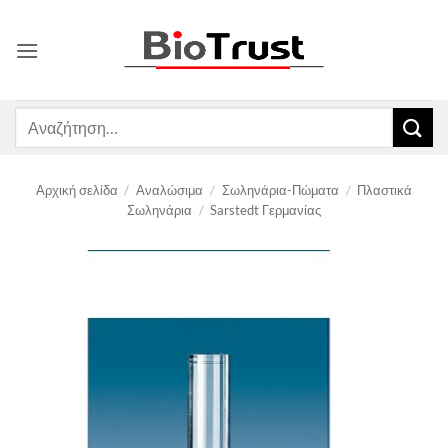
Μετάβαση
στο
περιεχόμενο
Αναζήτηση
για:
Αρχική σελίδα
/
Αναλώσιμα
/
Σωληνάρια-Πώματα
/
Πλαστικά
Σωληνάρια
/
Sarstedt Γερμανίας