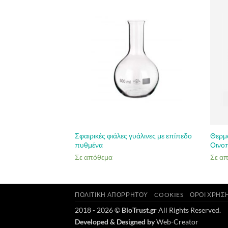
υάλινες
Σφαιρικές φιάλες γυάλινες με επίπεδο
Θερμ
τρογγυλό πυθμένα
πυθμένα
Οινο
Σε απόθεμα
Σε α
ΠΟΛΙΤΙΚΉ ΑΠΟΡΡΉΤΟΥ
COOKIES
ΌΡΟΙ ΧΡΉΣ
2018 - 2026 ©
BioTrust.gr
All Rights Reserved.
Developed & Designed by
Web-Creator