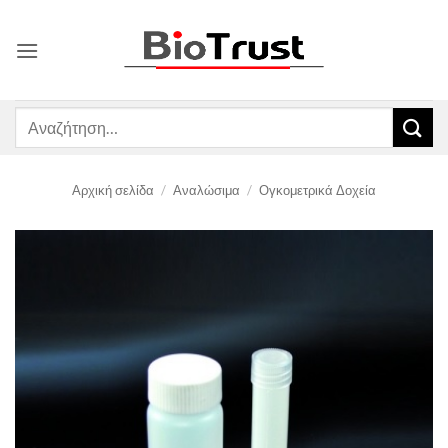
Μετάβαση
στο
περιεχόμενο
Αναζήτηση
για:
Αρχική σελίδα
/
Αναλώσιμα
/
Ογκομετρικά Δοχεία