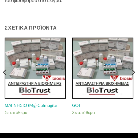
του φωσφόρου στο δείγμα.
ΣΧΕΤΙΚΆ ΠΡΟΪΌΝΤΑ
ΜΑΓΝΗΣΙΟ (Mg) Calmagite
GOT
Σε απόθεμα
Σε απόθεμα