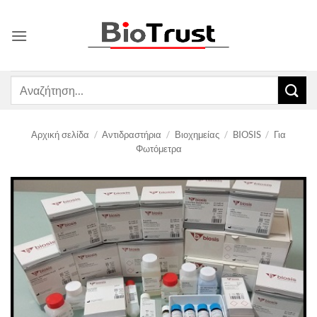
Μετάβαση
στο
περιεχόμενο
Αναζήτηση
για:
Αρχική σελίδα
/
Αντιδραστήρια
/
Βιοχημείας
/
BIOSIS
/
Για
Φωτόμετρα