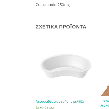
Συσκευασία:250τμχ
ΣΧΕΤΙΚΆ ΠΡΟΪΌΝΤΑ
ΛΗΜΈΝΟ
Εξετα
ιόν MEDAGON 95º
Νεφροειδές μιας χρήσης φελιζόλ
λευκ
ιαθεσιμότητα
Σε απόθεμα