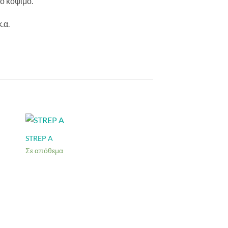
ο κόψιμο.
.α.
STREP A
Σε απόθεμα