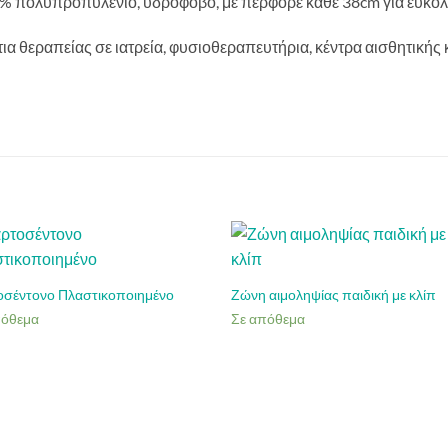
0% πολυπροπυλένιο, υδρόφοβο, με περφορέ κάθε 38cm για εύκολ
ια θεραπείας σε ιατρεία, φυσιοθεραπευτήρια, κέντρα αισθητικής κ
οσέντονο Πλαστικοποιημένο
Ζώνη αιμοληψίας παιδική με κλίπ
πόθεμα
Σε απόθεμα