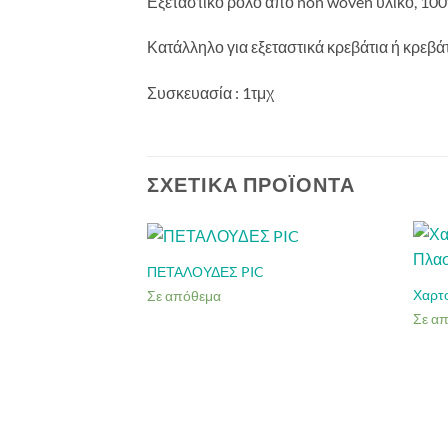
Εξεταστικό ρολό από non woven υλικό, 10
Κατάλληλο για εξεταστικά κρεβάτια ή κρεβάτ
Συσκευασία : 1τμχ
ΣΧΕΤΙΚΆ ΠΡΟΪΌΝΤΑ
ΠΕΤΑΛΟΥΔΕΣ PIC
Χαρτ
Σε απόθεμα
Σε α