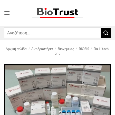
Μετάβαση
στο
περιεχόμενο
Αναζήτηση
για:
Αρχική σελίδα
/
Αντιδραστήρια
/
Βιοχημείας
/
BIOSIS
/
Για Hitachi
902