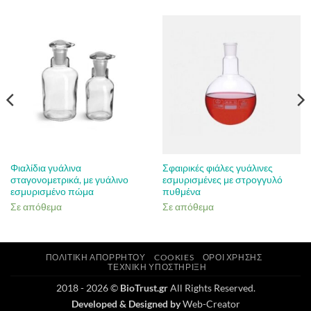
Φιαλίδια γυάλινα
Σφαιρικές φιάλες γυάλινες
σταγονομετρικά, με γυάλινο
εσμυρισμένες με στρογγυλό
εσμυρισμένο πώμα
πυθμένα
Σε απόθεμα
Σε απόθεμα
ΠΟΛΙΤΙΚΉ ΑΠΟΡΡΉΤΟΥ
COOKIES
ΌΡΟΙ ΧΡΉΣΗΣ
ΤΕΧΝΙΚΉ ΥΠΟΣΤΉΡΙΞΗ
2018 - 2026 ©
BioTrust.gr
All Rights Reserved.
Developed & Designed by
Web-Creator