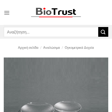
Μετάβαση
στο
περιεχόμενο
Αναζήτηση
για:
Αρχική σελίδα
/
Αναλώσιμα
/
Ογκομετρικά Δοχεία