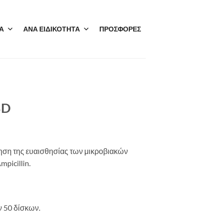
Α
ΑΝΑ ΕΙΔΙΚΟΤΗΤΑ
ΠΡΟΣΦΟΡΕΣ
BD
όγηση της ευαισθησίας των μικροβιακών
picillin.
 50 δίσκων.