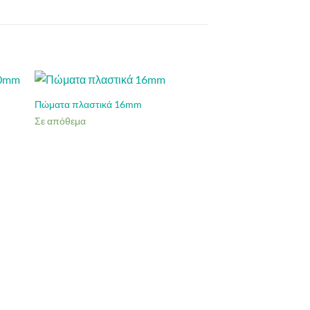
Πώματα πλαστικά 16mm
Σε απόθεμα
Σωληνάρια πλαστικά
Σε απόθεμα