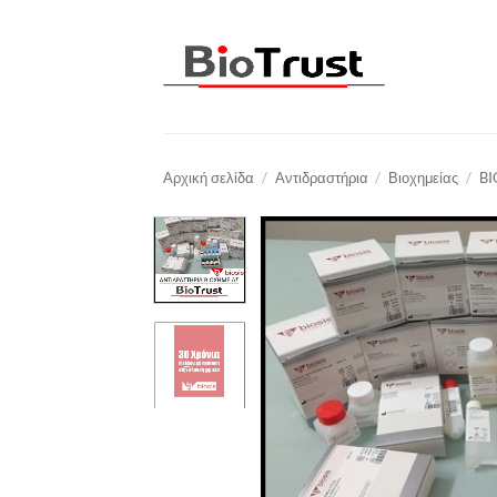
Μετάβαση
στο
περιεχόμενο
Αρχική σελίδα
/
Αντιδραστήρια
/
Βιοχημείας
/
BI