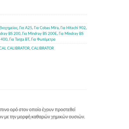
Βιοχημείας
,
Για A25
,
Για Cobas Mira
,
Για Hitachi 902
,
ndray BS 200
,
Για Mindray BS 200E
,
Για Mindray BS
a 400
,
Για Targa BT
,
Για Φωτόμετρα
CAL CALIBRATOR
,
CALIBRATOR
ώπινο ορό στον οποίο έχουν προστεθεί
ν με την μορφή καθαρών χημικών ουσιών.