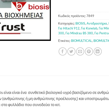
Κωδικός προϊόντος:
7849
Κατηγορίες:
BIOSIS
,
Αντιδραστήρια
,
Για Hitachi 912
,
Για Konelab
,
Για Mi
300
,
Για Mindray BS 380
,
Για Pentr
Ετικέτες:
BIOMULTICAL
,
BIOMULTI
is
είναι είναι ένα συνθετικό βιολογικό υγρό βασιζόμενο σε ανθρ
 (ανθρώπινης ή μη ανθρώπινης προέλευσης) και υποστρωμάτω
στο φυλλάδιο που συνοδεύει το κιτ.