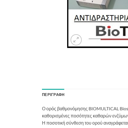
ΠΕΡΙΓΡΑΦΉ
Ο ορός βαθμονόμησης
BIOMULTICAL
B
ios
καθορισμένες ποσότητες καθαρών ενζύμων
Η ποσοτική σύνθεση του ορού αναγράφεται 