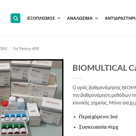
ΕΞΟΠΛΙΣΜΟΣ
ΑΝΑΛΩΣΙΜΑ
ΑΝΤΙΔΡΑΣΤΗΡΙ
OSIS
/
Για Pentra 400
BIOMULTICAL Ca
Ο ορός βαθμονόμησης
BIOM
την
βαθμονόμηση μεθόδων πο
κλινικής χημείας
. Mόνο για
in
Περιεχόμενο:3ml
Συσκευασία:4τμχ