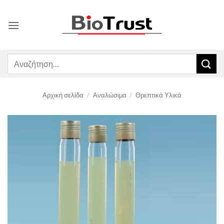
Μετάβαση
στο
περιεχόμενο
Αναζήτηση
για:
Αρχική σελίδα
/
Αναλώσιμα
/
Θρεπτικά Υλικά