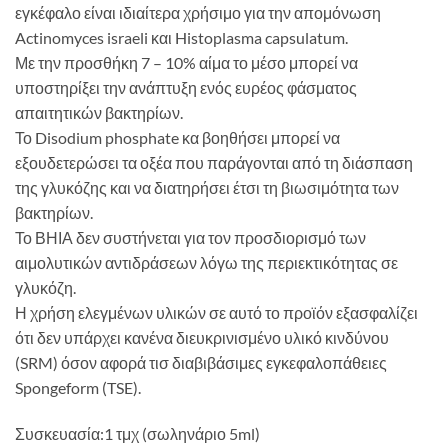
εγκέφαλο είναι ιδιαίτερα χρήσιμο για την απομόνωση
Actinomyces israeli και Histoplasma capsulatum.
Με την προσθήκη 7 – 10% αίμα το μέσο μπορεί να
υποστηρίξει την ανάπτυξη ενός ευρέος φάσματος
απαιτητικών βακτηρίων.
Το Disodium phosphate κα βοηθήσει μπορεί να
εξουδετερώσει τα οξέα που παράγονται από τη διάσπαση
της γλυκόζης και να διατηρήσει έτσι τη βιωσιμότητα των
βακτηρίων.
Το ΒΗΙΑ δεν συστήνεται για τον προσδιορισμό των
αιμολυτικών αντιδράσεων λόγω της περιεκτικότητας σε
γλυκόζη.
Η χρήση ελεγμένων υλικών σε αυτό το προϊόν εξασφαλίζει
ότι δεν υπάρχει κανένα διευκρινισμένο υλικό κινδύνου
(SRM) όσον αφορά τισ διαβιβάσιμες εγκεφαλοπάθειες
Spongeform (TSE).
Συσκευασία:1 τμχ (σωληνάριο 5ml)