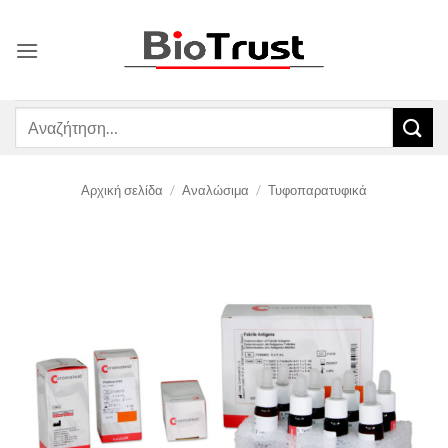
Μετάβαση
στο
περιεχόμενο
Αναζήτηση
για:
Αρχική σελίδα
/
Αναλώσιμα
/
Τυφοπαρατυφικά