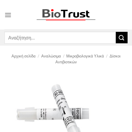
Μετάβαση
στο
περιεχόμενο
Αναζήτηση
για:
Αρχική σελίδα
/
Αναλώσιμα
/
Μικροβιολογικά Υλικά
/
Δίσκοι
Αντιβιοτικών