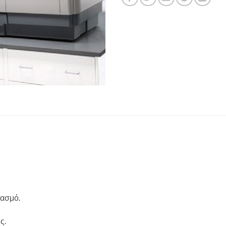
ιασμό.
ς.