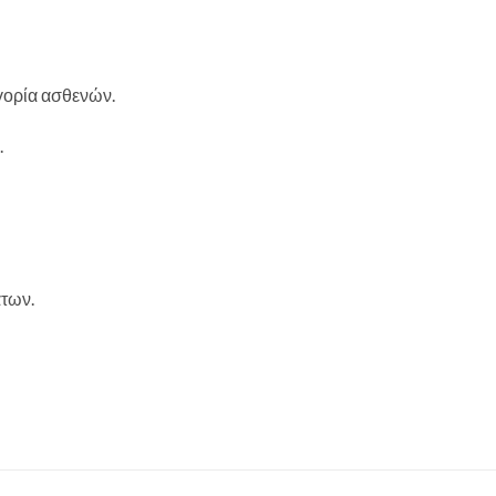
γορία ασθενών.
.
άτων.