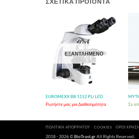
ΣΧΕΤΙΚΆ ΠΡΟΪΌΝΤΑ
ΕΞΑΝΤΛΗΜΈΝΟ
EUROMEXX BB 1152 PLi LED
MYTH
Ρωτήστε μας για Διαθεσιμότητα
Σε α
ΠΟΛΙΤΙΚΉ ΑΠΟΡΡΉΤΟΥ
COOKIES
ΌΡΟΙ ΧΡΉΣ
2018 - 2026 ©
BioTrust.gr
All Rights Reserved.