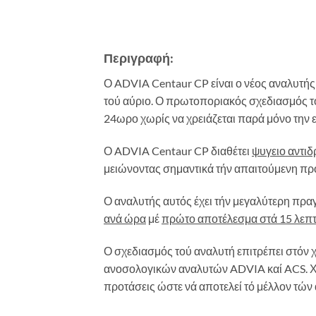
Περιγραφή:
Ο ADVIA Centaur CP είναι ο νέος αναλυτής 
τού αύριο. Ο πρωτοποριακός σχεδιασμός του 
24ωρο χωρίς να χρειάζεται παρά μόνο την 
Ο ADVIA Centaur CP διαθέτει
ψυγειο αντι
μειώνοντας σημαντικά τήν απαιτούμενη προ
Ο αναλυτής αυτός έχει τήν μεγαλύτερη πρ
ανά ώρα
μέ
πρώτο αποτέλεσμα στά 15 λεπ
Ο σχεδιασμός τού αναλυτή επιτρέπει στόν 
ανοσολογικών αναλυτών ADVIA καί ACS. Χρησ
προτάσεις ώστε νά αποτελεί τό μέλλον τώ