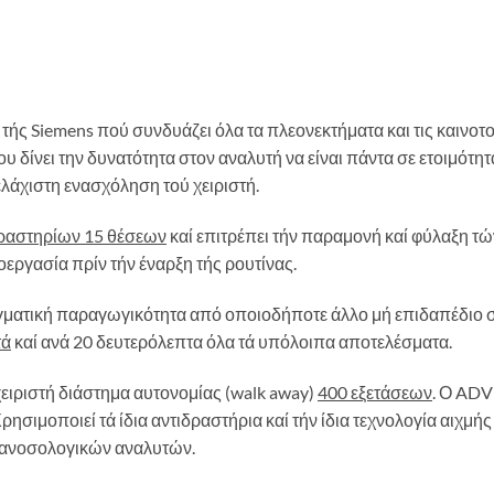
τής Siemens πού συνδυάζει όλα τα πλεονεκτήματα και τις καινοτ
δίνει την δυνατότητα στον αναλυτή να είναι πάντα σε ετοιμότητα 
ελάχιστη ενασχόληση τού χειριστή.
δραστηρίων 15 θέσεων
καί επιτρέπει τήν παραμονή καί φύλαξη τώ
εργασία πρίν τήν έναρξη τής ρουτίνας.
αγματική παραγωγικότητα από οποιοδήποτε άλλο μή επιδαπέδιο 
τά
καί ανά 20 δευτερόλεπτα όλα τά υπόλοιπα αποτελέσματα.
χειριστή διάστημα αυτονομίας (walk away)
400 εξετάσεων
. Ο ADV
ιμοποιεί τά ίδια αντιδραστήρια καί τήν ίδια τεχνολογία αιχμής
ν ανοσολογικών αναλυτών.