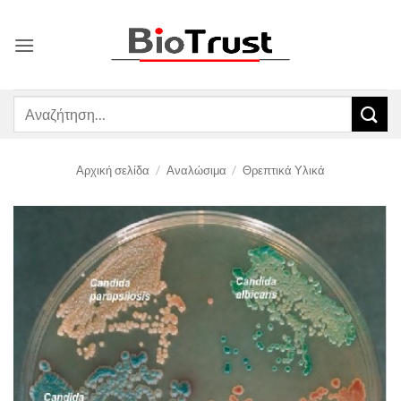
Μετάβαση
στο
περιεχόμενο
Αναζήτηση
για:
Αρχική σελίδα
/
Αναλώσιμα
/
Θρεπτικά Υλικά