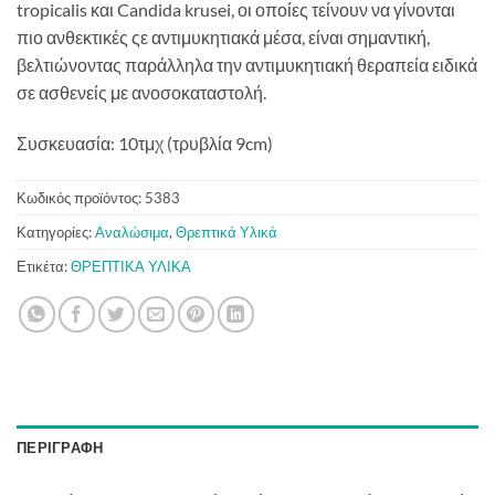
tropicalis και Candida krusei, οι οποίες τείνουν να γίνονται
πιο ανθεκτικές ςε αντιμυκητιακά μέσα, είναι σημαντική,
βελτιώνοντας παράλληλα την αντιμυκητιακή θεραπεία ειδικά
σε ασθενείς με ανοσοκαταστολή.
Συσκευασία: 10τμχ (τρυβλία 9cm)
Κωδικός προϊόντος:
5383
Κατηγορίες:
Αναλώσιμα
,
Θρεπτικά Υλικά
Ετικέτα:
ΘΡΕΠΤΙΚΑ ΥΛΙΚΑ
ΠΕΡΙΓΡΑΦΉ