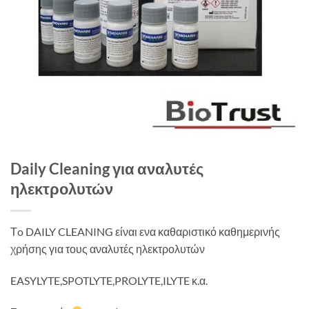
Daily Cleaning για αναλυτές
ηλεκτρολυτών
Τo DAILY CLEANING είναι ενα καθαριστικό καθημερινής
χρήσης για τους αναλυτές ηλεκτρολυτών
EASYLYTE,SPOTLYTE,PROLYTE,ILYTE κ.α.