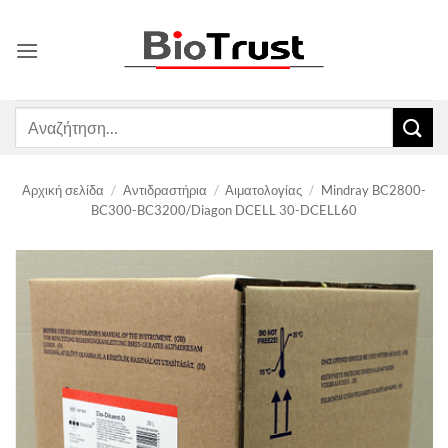
Μετάβαση
στο
περιεχόμενο
Αναζήτηση
για:
Αρχική σελίδα
/
Αντιδραστήρια
/
Αιματολογίας
/
Mindray BC2800-
BC300-BC3200/Diagon DCELL 30-DCELL60