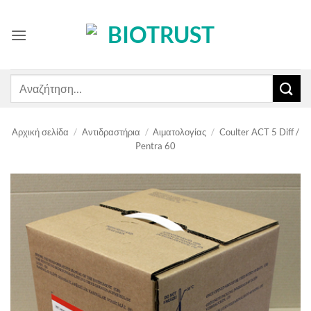
Μετάβαση
στο
περιεχόμενο
Αναζήτηση
για:
Αρχική σελίδα
/
Αντιδραστήρια
/
Αιματολογίας
/
Coulter ACT 5 Diff /
Pentra 60