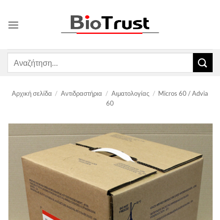
Μετάβαση
στο
περιεχόμενο
Αναζήτηση
για:
Αρχική σελίδα
/
Αντιδραστήρια
/
Αιματολογίας
/
Micros 60 / Advia
60