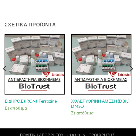
ΣΧΕΤΙΚΆ ΠΡΟΪΌΝΤΑ
ΧΟΛΕΡΥΘΡΙΝΗ ΑΜΕΣΗ (DBIL)
ΣΙΔΗΡΟΣ (IRON)-Ferrozine
DMSO
Σε απόθεμα
Σε απόθεμα
ΠΟΛΙΤΙΚΉ ΑΠΟΡΡΉΤΟΥ
COOKIES
ΌΡΟΙ ΧΡΉΣΗΣ