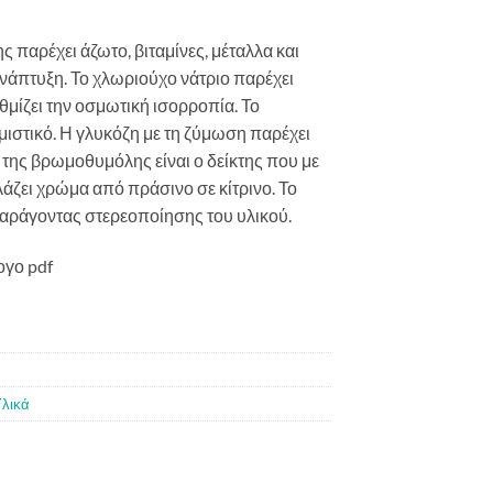
ς παρέχει άζωτο, βιταμίνες, μέταλλα και
ανάπτυξη. Το χλωριούχο νάτριο παρέχει
θμίζει την οσμωτική ισορροπία. Το
ιστικό. Η γλυκόζη με τη ζύμωση παρέχει
ε της βρωμοθυμόλης είναι ο δείκτης που με
άζει χρώμα από πράσινο σε κίτρινο. Το
παράγοντας στερεοποίησης του υλικού.
ογο pdf
Υλικά