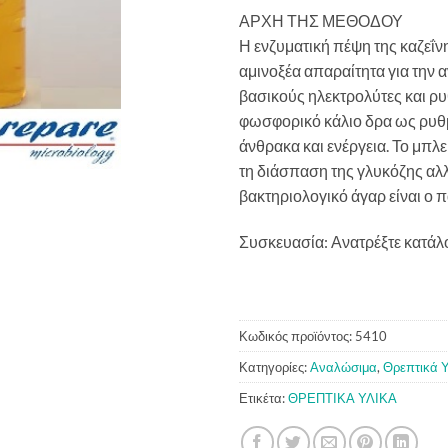
ΑΡΧΗ ΤΗΣ ΜΕΘΟΔΟΥ
Η ενζυματική πέψη της καζεΐνη
αμινοξέα απαραίτητα για την 
βασικούς ηλεκτρολύτες και ρυ
φωσφορικό κάλιο δρα ως ρυθμ
άνθρακα και ενέργεια. Το μπλ
τη διάσπαση της γλυκόζης αλλ
βακτηριολογικό άγαρ είναι ο 
Συσκευασία: Ανατρέξτε κατάλ
Κωδικός προϊόντος:
5410
Κατηγορίες:
Αναλώσιμα
,
Θρεπτικά 
Ετικέτα:
ΘΡΕΠΤΙΚΑ ΥΛΙΚΑ