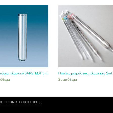
νάρια πλαστικά SARSTEDT 5ml
Πιπέτες μετρήσεως πλαστικές 1ml
πόθεμα
Σε απόθεμα
ΗΣ
ΤΕΧΝΙΚΉ ΥΠΟΣΤΉΡΙΞΗ