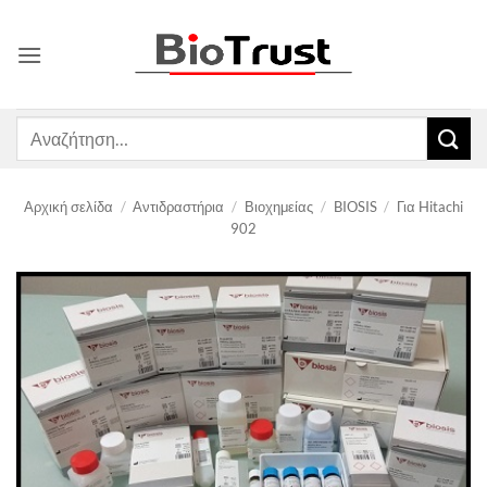
Μετάβαση
στο
περιεχόμενο
Αναζήτηση
για:
Αρχική σελίδα
/
Αντιδραστήρια
/
Βιοχημείας
/
BIOSIS
/
Για Hitachi
902