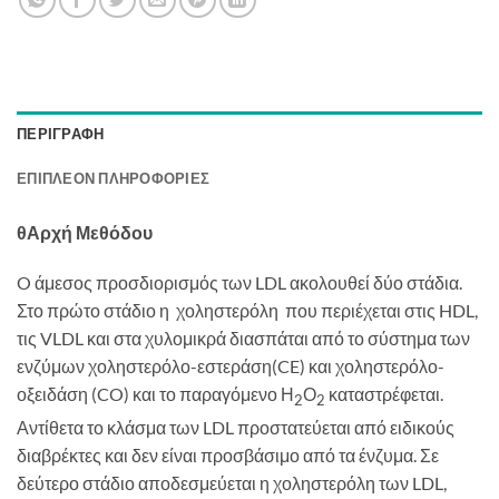
ΠΕΡΙΓΡΑΦΉ
ΕΠΙΠΛΈΟΝ ΠΛΗΡΟΦΟΡΊΕΣ
θΑρχή Μεθόδου
O άμεσος προσδιορισμός των LDL ακολουθεί δύο στάδια.
Στο πρώτο στάδιο η χοληστερόλη που περιέχεται στις HDL,
τις VLDL και στα χυλομικρά διασπάται από το σύστημα των
ενζύμων χοληστερόλο-εστεράση(CE) και χοληστερόλο-
οξειδάση (CO) και το παραγόμενο Η
Ο
καταστρέφεται.
2
2
Αντίθετα το κλάσμα των LDL προστατεύεται από ειδικούς
διαβρέκτες και δεν είναι προσβάσιμο από τα ένζυμα. Σε
δεύτερο στάδιο αποδεσμεύεται η χοληστερόλη των LDL,