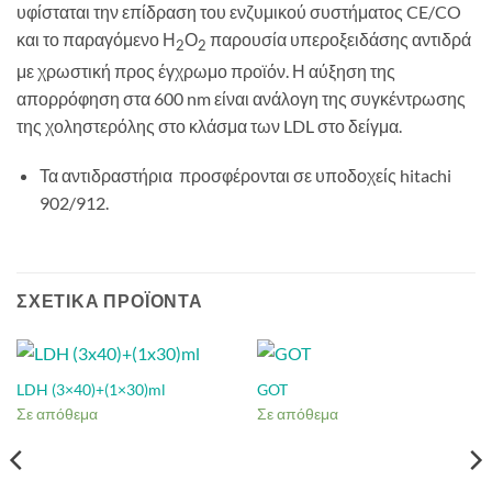
υφίσταται την επίδραση του ενζυμικού συστήματος CE/CO
και το παραγόμενο Η
Ο
παρουσία υπεροξειδάσης αντιδρά
2
2
με χρωστική προς έγχρωμο προϊόν. Η αύξηση της
απορρόφηση στα 600 nm είναι ανάλογη της συγκέντρωσης
της χοληστερόλης στο κλάσμα των LDL στο δείγμα.
Τα αντιδραστήρια προσφέρονται σε υποδοχείς hitachi
902/912.
ΣΧΕΤΙΚΆ ΠΡΟΪΌΝΤΑ
LDH (3×40)+(1×30)ml
GOT
Σε απόθεμα
Σε απόθεμα