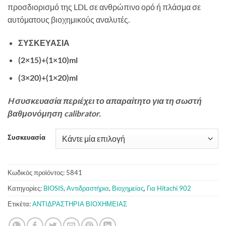
προσδιορισμό της LDL σε ανθρώπινο ορό ή πλάσμα σε
αυτόματους βιοχημικούς αναλυτές.
ΣΥΣΚΕΥΑΣΙΑ
(2×15)+(1×10)ml
(3×20)+(1×20)ml
H συσκευασία περιέχει το απαραίτητο για τη σωστή
βαθμονόμηση calibrator.
Συσκευασία
Κωδικός προϊόντος:
5841
Κατηγορίες:
BIOSIS
,
Αντιδραστήρια
,
Βιοχημείας
,
Για Hitachi 902
Ετικέτα:
ΑΝΤΙΔΡΑΣΤΗΡΙΑ ΒΙΟΧΗΜΕΙΑΣ