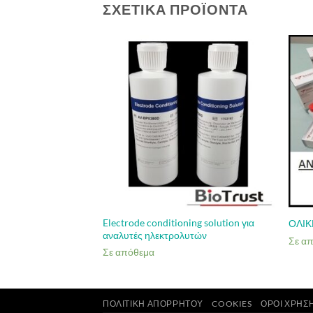
ΣΧΕΤΙΚΆ ΠΡΟΪΌΝΤΑ
Electrode conditioning solution για
erenio
ΟΛΙΚ
αναλυτές ηλεκτρολυτών
Σε α
Σε απόθεμα
ΠΟΛΙΤΙΚΉ ΑΠΟΡΡΉΤΟΥ
COOKIES
ΌΡΟΙ ΧΡΉΣ