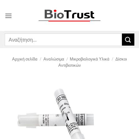
Μετάβαση
στο
περιεχόμενο
Αναζήτηση
για:
Αρχική σελίδα
/
Αναλώσιμα
/
Μικροβιολογικά Υλικά
/
Δίσκοι
Αντιβιοτικών