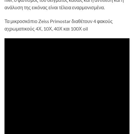
ανάλυση της εικόνας είναι τέλεια εναρμονισμένα.
Τα μικροσκόπιο Zeiss Primostar διαθέτουν 4 φακούς
αχρωματικούς 4Χ, 10Χ, 40Χ και 100Χ oil