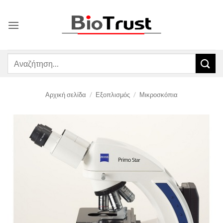
Μετάβαση
στο
περιεχόμενο
Αναζήτηση
για:
Αρχική σελίδα
/
Εξοπλισμός
/
Μικροσκόπια