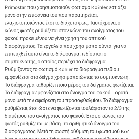
Primostar που χρησιμοποιούν φωτισμό Ko?hler, εστιάζει
μόνο στην επιφάνεια του που παρατηρείται,
ελαχιστοποιώντας έτσι το διάχυτο φως. Ταυτόχρονα, ο
κώνος φωτός ρυθμίζεται στον κώνο του ανοίγματος του
φακού προκειμένου να γίνει χρήση του οπτικού
διαφράγματος. Τα εργαλεία που χρησιμοποιούνται για να
επιτευχθεί αυτό είναι το διάφραγμα πεδίου και ο
συμπυκνωτής, ο οποίος περιέχει το διάφραγμα.
Ρυθμίζοντας το φωτισμό Kohler το διάφραγμα πεδίου
εμφανίζεται στο δείγμα χρησιμοποιώντας το συμπυκνωτή.
Το διάφραγμα καθορίζει ποιο μέρος του δείγματος φωτίζεται.
Το διάφραγμα εμφανίζεται στο άνοιγμα του φακού – ορατά
μόνο μετά την αφαίρεση του προσοφθαλμίου. Το διάφραγμα
ρυθμίζεται, έτσι ώστε να φωτίζονται τουλάχιστον τα 2/3 της
διαμέτρου του ανοίγματος του φακού. Έτσι, ο κώνος του
φωτός ρυθμίζεται με βάση το αριθμητικό άνοιγμα του
διαφράγματος. Μετά τη σωστή ρύθμιση του φωτισμού Ko?
hler, ο φωτισμός του δείγματος καθώς και η αντίθεση και η