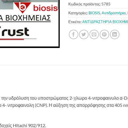
Κωδικός προϊόντος:
5785
Κατηγορίες:
BIOSIS
,
Αντιδραστήρια
,
Ετικέτα:
ΑΝΤΙΔΡΑΣΤΗΡΙΑ ΒΙΟΧΗΜ
ι την υδρόλυση του υποστρώματος 2-χλωρο 4-νιτροφαινυλο α-D
4- νιτροφαινολη (CNP). Η αύξηση της απορρόφησης στα 405 nm 
οχείς Hitachi 902/912.