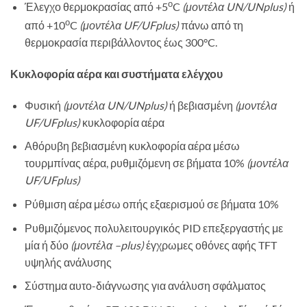
ο
Έλεγχο θερμοκρασίας από +5
C
(μοντέλα
UN
/
UNplus
)
ή
ο
από +10
C
(μοντέλα
UF
/
UFplus
)
πάνω από τη
θερμοκρασία περιβάλλοντος έως 300°C.
Κυκλοφορία αέρα και συστήματα ελέγχου
Φυσική
(μοντέλα
UN
/
UNplus
)
ή βεβιασμένη
(μοντέλα
UF
/
UFplus
)
κυκλοφορία αέρα
Αθόρυβη βεβιασμένη κυκλοφορία αέρα μέσω
τουρμπίνας αέρα, ρυθμιζόμενη σε βήματα 10%
(μοντέλα
UF
/
UFplus
)
Ρύθμιση αέρα μέσω οπής εξαερισμού σε βήματα 10%
Ρυθμιζόμενος πολυλειτουργικός PID επεξεργαστής με
μία ή δύο
(μοντέλα –
plus
)
έγχρωμες οθόνες αφής TFT
υψηλής ανάλυσης
Σύστημα αυτο-διάγνωσης για ανάλυση σφάλματος