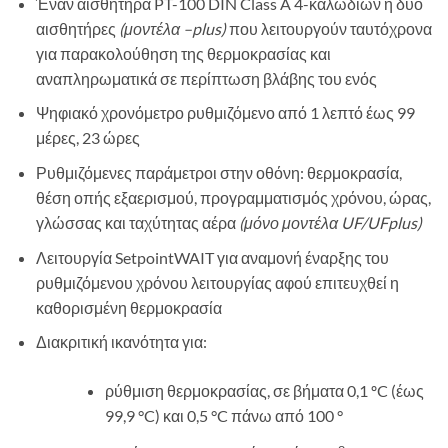
Έναν αισθητήρα PT-100 DIN Class A 4-καλωδίων ή δύο
αισθητήρες
(μοντέλα –
plus
)
που λειτουργούν ταυτόχρονα
για παρακολούθηση της θερμοκρασίας και
αναπληρωματικά σε περίπτωση βλάβης του ενός
Ψηφιακό χρονόμετρο ρυθμιζόμενο από 1 λεπτό έως 99
μέρες, 23 ώρες
Ρυθμιζόμενες παράμετροι στην οθόνη: θερμοκρασία,
θέση οπής εξαερισμού, προγραμματισμός χρόνου, ώρας,
γλώσσας και ταχύτητας αέρα
(μόνο μοντέλα
UF
/
UFplus
)
Λειτουργία SetpointWAIT για αναμονή έναρξης του
ρυθμιζόμενου χρόνου λειτουργίας αφού επιτευχθεί η
καθορισμένη θερμοκρασία
Διακριτική ικανότητα για:
ρύθμιση θερμοκρασίας, σε βήματα 0,1 ºC (έως
99,9 °C) και 0,5 °C πάνω από 100 °
ο