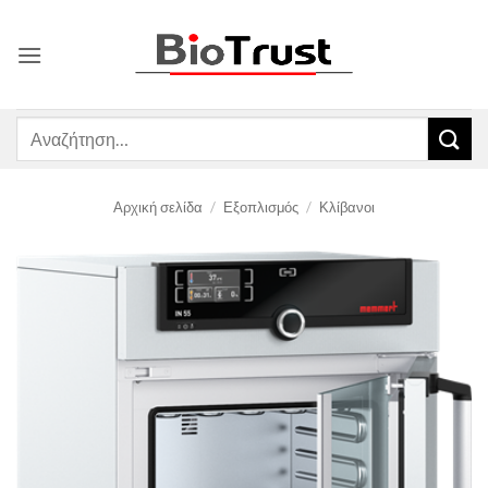
Μετάβαση
στο
περιεχόμενο
Αναζήτηση
για:
Αρχική σελίδα
/
Εξοπλισμός
/
Κλίβανοι