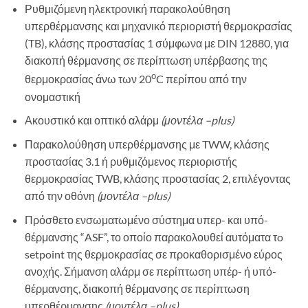
Ρυθμιζόμενη ηλεκτρονική παρακολούθηση
υπερθέρμανσης και μηχανικό περιοριστή θερμοκρασίας
(TB), κλάσης προστασίας 1 σύμφωνα με DIN 12880, για
διακοπή θέρμανσης σε περίπτωση υπέρβασης της
ο
θερμοκρασίας άνω των 20
C περίπου από την
ονομαστική
Ακουστικό και οπτικό αλάρμ
(μοντέλα –
plus
)
Παρακολούθηση υπερθέρμανσης με TWW, κλάσης
προστασίας 3.1 ή ρυθμιζόμενος περιοριστής
θερμοκρασίας TWB, κλάσης προστασίας 2, επιλέγοντας
από την οθόνη
(μοντέλα –
plus
)
Πρόσθετο ενσωματωμένο σύστημα υπερ- και υπό-
θέρμανσης “ASF”, το οποίο παρακολουθεί αυτόματα τo
setpoint της θερμοκρασίας σε προκαθορισμένο εύρος
ανοχής. Σήμανση αλάρμ σε περίπτωση υπέρ- ή υπό-
θέρμανσης, διακοπή θέρμανσης σε περίπτωση
υπερθέρμανσης
(μοντέλα –
plus
)