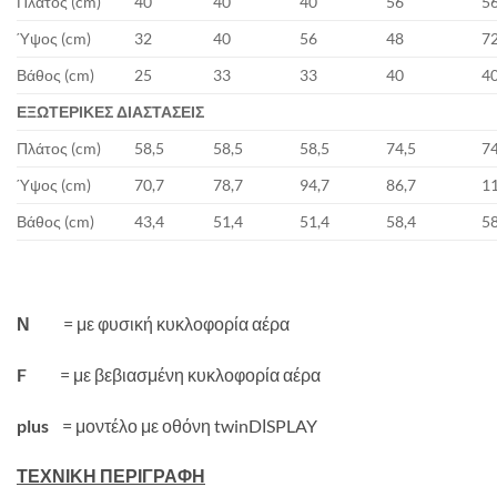
Πλάτος (cm)
40
40
40
56
5
Ύψος (cm)
32
40
56
48
7
Βάθος (cm)
25
33
33
40
4
ΕΞΩΤΕΡΙΚΕΣ ΔΙΑΣΤΑΣΕΙΣ
Πλάτος (cm)
58,5
58,5
58,5
74,5
74
Ύψος (cm)
70,7
78,7
94,7
86,7
1
Βάθος (cm)
43,4
51,4
51,4
58,4
58
Ν
= με φυσική κυκλοφορία αέρα
F
= με βεβιασμένη κυκλοφορία αέρα
plus
= μοντέλο με οθόνη twinDΙSPLAY
ΤΕΧΝΙΚΗ ΠΕΡΙΓΡΑΦΗ