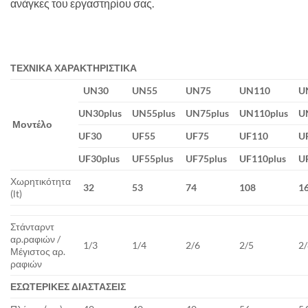
ανάγκες του εργαστηρίου σας.
ΤΕΧΝΙΚΑ ΧΑΡΑΚΤΗΡΙΣΤΙΚΑ
UN30
UN55
UN75
UN110
U
UN30plus
UN55plus
UN75plus
UN110plus
U
Μοντέλο
UF30
UF55
UF75
UF110
U
UF30plus
UF55plus
UF75plus
UF110plus
U
Χωρητικότητα
32
53
74
108
1
(lt)
Στάνταρντ
αρ.ραφιών /
1/3
1/4
2/6
2/5
2
Μέγιστος αρ.
ραφιών
ΕΣΩΤΕΡΙΚΕΣ ΔΙΑΣΤΑΣΕΙΣ