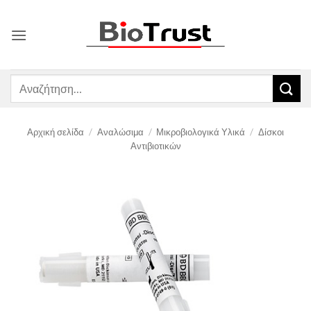
Μετάβαση
στο
περιεχόμενο
Αναζήτηση
για:
Αρχική σελίδα
/
Αναλώσιμα
/
Μικροβιολογικά Υλικά
/
Δίσκοι
Αντιβιοτικών