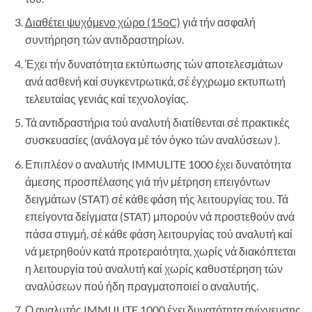
Διαθέτει ψυχόμενο χώρο (15οC)
γιά τήν ασφαλή
συντήρηση τών αντιδραστηρίων.
Έχει τήν δυνατότητα εκτύπωσης τών αποτελεσμάτων
ανά ασθενή καί συγκεντρωτικά, σέ έγχρωμο εκτυπωτή
τελευταίας γενιάς καί τεχνολογίας.
Τά αντιδραστήρια τού αναλυτή διατίθενται σέ πρακτικές
συσκευασίες (ανάλογα μέ τόν όγκο τών αναλύσεων ).
Επιπλέον ο αναλυτής IMMULITE 1000 έχει δυνατότητα
άμεσης προσπέλασης γιά τήν μέτρηση επειγόντων
δειγμάτων (STAT) σέ κάθε φάση τής λειτουργίας του. Τά
επείγοντα δείγματα (STAT) μπορούν νά προστεθούν ανά
πάσα στιγμή, σέ κάθε φάση λειτουργίας τού αναλυτή καί
νά μετρηθούν κατά προτεραιότητα, χωρίς νά διακόπτεται
η λειτουργία τού αναλυτή καί χωρίς καθυστέρηση τών
αναλύσεων πού ήδη πραγματοποιεί ο αναλυτής.
Ο αναλυτής IMMULITE 1000 έχει δυνατότητα ανίχνευσης