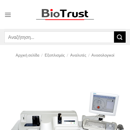
Μετάβαση
στο
περιεχόμενο
Αναζήτηση
για:
Αρχική σελίδα
/
Εξοπλισμός
/
Αναλυτές
/
Ανοσολογικοί