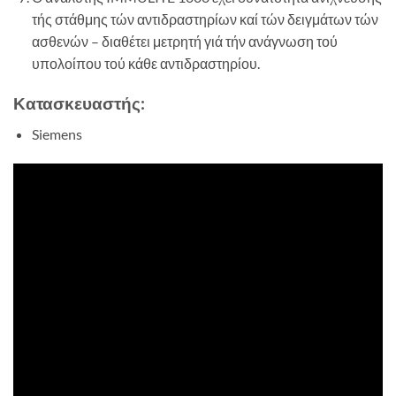
τής στάθμης τών αντιδραστηρίων καί τών δειγμάτων τών
ασθενών – διαθέτει μετρητή γιά τήν ανάγνωση τού
υπολοίπου τού κάθε αντιδραστηρίου.
Κατασκευαστής:
Siemens