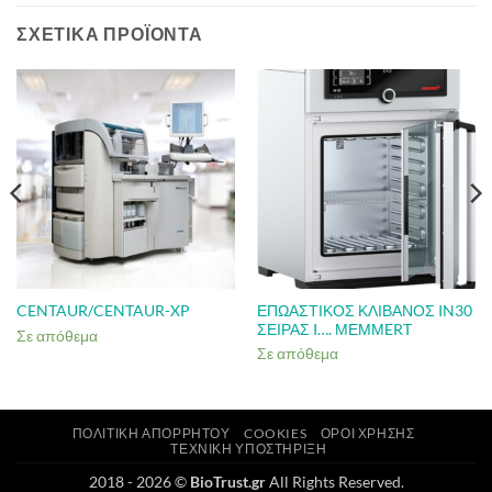
ΣΧΕΤΙΚΆ ΠΡΟΪΌΝΤΑ
ΕΠΩΑΣΤΙΚΟΣ ΚΛΙΒΑΝΟΣ IN30
CENTAUR/CENTAUR-XP
ΣΕΙΡΑΣ I…. ΜΕΜΜERT
Σε απόθεμα
Σε απόθεμα
ΠΟΛΙΤΙΚΉ ΑΠΟΡΡΉΤΟΥ
COOKIES
ΌΡΟΙ ΧΡΉΣΗΣ
ΤΕΧΝΙΚΉ ΥΠΟΣΤΉΡΙΞΗ
2018 - 2026 ©
BioTrust.gr
All Rights Reserved.