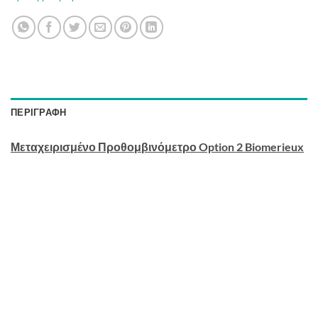
ΠΕΡΙΓΡΑΦΉ
Μεταχειρισμένο Προθομβινόμετρο Option 2 Biomerieux