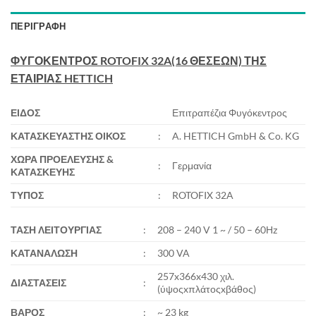
ΠΕΡΙΓΡΑΦΉ
ΦΥΓΟΚΕΝΤΡΟΣ
ROTOFIX
32A(16 ΘΕΣΕΩΝ) ΤΗΣ
ΕΤΑΙΡΙΑΣ
HETTICH
ΕΙΔΟΣ
Επιτραπέζια Φυγόκεντρος
ΚΑΤΑΣΚΕΥΑΣΤΗΣ ΟΙΚΟΣ
:
A. HETTICH GmbH & Co. KG
ΧΩΡΑ ΠΡΟΕΛΕΥΣΗΣ &
:
Γερμανία
ΚΑΤΑΣΚΕΥΗΣ
ΤΥΠΟΣ
:
ROTOFIX 32A
ΤΑΣΗ ΛΕΙΤΟΥΡΓΙΑΣ
:
208 – 240 V 1 ~ / 50 – 60Ηz
ΚΑΤΑΝΑΛΩΣΗ
:
300 VA
257x366x430 χιλ.
ΔΙΑΣΤΑΣΕΙΣ
:
(ύψοςxπλάτοςxβάθος)
ΒΑΡΟΣ
:
~ 23 kg