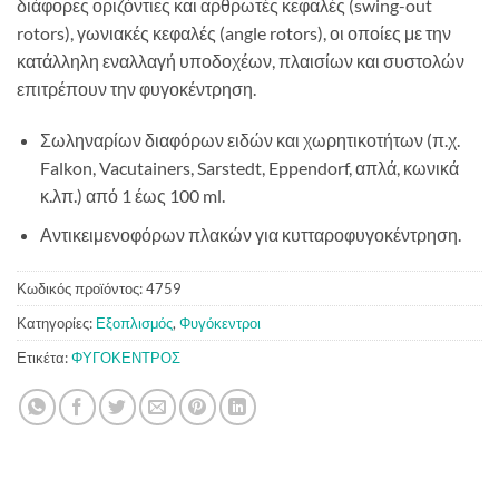
διάφορες οριζόντιες και αρθρωτές κεφαλές (swing-out
rotors), γωνιακές κεφαλές (angle rotors), οι οποίες με την
κατάλληλη εναλλαγή υποδοχέων, πλαισίων και συστολών
επιτρέπουν την φυγοκέντρηση.
Σωληναρίων διαφόρων ειδών και χωρητικοτήτων (π.χ.
Falkon, Vacutainers, Sarstedt, Eppendorf, απλά, κωνικά
κ.λπ.) από 1 έως 100 ml.
Αντικειμενοφόρων πλακών για κυτταροφυγοκέντρηση.
Κωδικός προϊόντος:
4759
Κατηγορίες:
Εξοπλισμός
,
Φυγόκεντροι
Ετικέτα:
ΦΥΓΟΚΕΝΤΡΟΣ