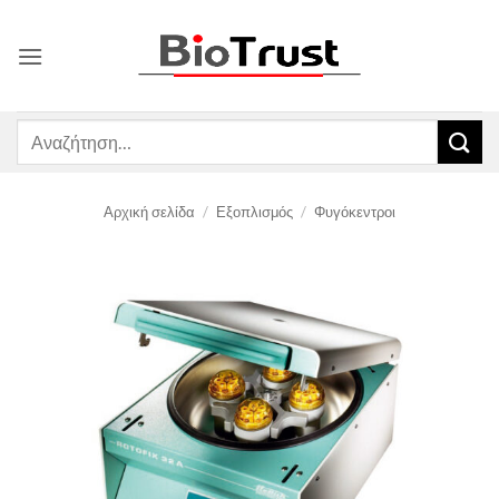
Μετάβαση
στο
περιεχόμενο
Αναζήτηση
για:
Αρχική σελίδα
/
Εξοπλισμός
/
Φυγόκεντροι