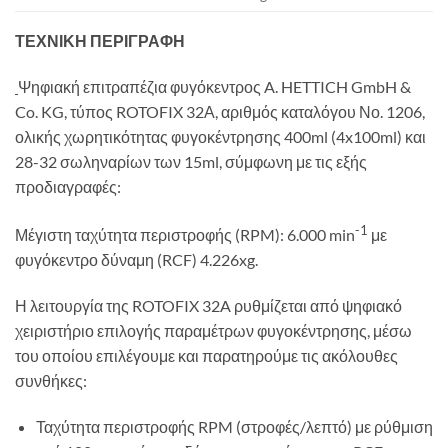
ΤΕΧΝΙΚΗ ΠΕΡΙΓΡΑΦΗ
Ψηφιακή επιτραπέζια φυγόκεντρος A. HETTICH GmbH &
Co. KG, τύπος ROTOFIX 32Α, αριθμός καταλόγου Νο. 1206,
ολικής χωρητικότητας φυγοκέντρησης 400ml (4x100ml) και
28-32 σωληναρίων των 15ml, σύμφωνη με τις εξής
προδιαγραφές:
-1
Μέγιστη ταχύτητα περιστροφής (RPM): 6.000 min
με
φυγόκεντρο δύναμη (RCF) 4.226xg.
Η λειτουργία της ROTOFIX 32A ρυθμίζεται από ψηφιακό
χειριστήριο επιλογής παραμέτρων φυγοκέντρησης, μέσω
του οποίου επιλέγουμε και παρατηρούμε τις ακόλουθες
συνθήκες:
Ταχύτητα περιστροφής RPM (στροφές/λεπτό) με ρύθμιση