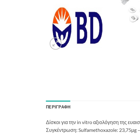
ΠΕΡΙΓΡΑΦΉ
Δίσκοι για την in vitro αξιολόγηση της ευ
Συγκέντρωση: Sulfamethoxazole: 23,75μg –