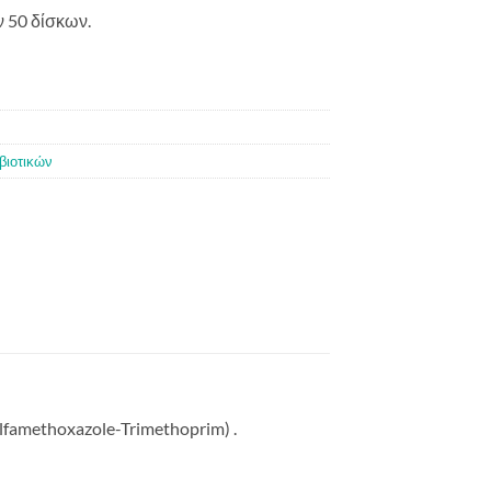
 50 δίσκων.
ιβιοτικών
lfamethoxazole-Trimethoprim) .