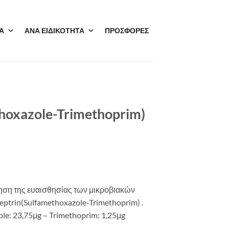
Α
ΑΝΑ ΕΙΔΙΚΟΤΗΤΑ
ΠΡΟΣΦΟΡΕΣ
thoxazole-Trimethoprim)
όγηση της ευαισθησίας των μικροβιακών
eptrin(Sulfamethoxazole-Trimethoprim) .
e: 23,75μg – Trimethoprim: 1,25μg