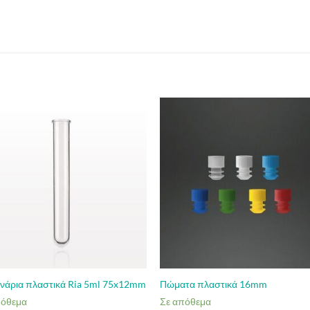
νάρια πλαστικά Ria 5ml 75x12mm
Πώματα πλαστικά 16mm
πόθεμα
Σε απόθεμα