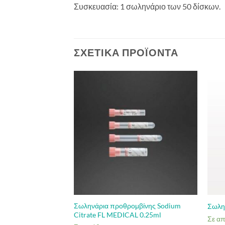
Συσκευασία: 1 σωληνάριο των 50 δίσκων.
ΣΧΕΤΙΚΆ ΠΡΟΪΌΝΤΑ
ιπηκτικό K3EDTA
Σωληνάρια προθρομβίνης Sodium
Σωλη
ίπεδο πυθμένα
Citrate FL MEDICAL 0.25ml
Σε α